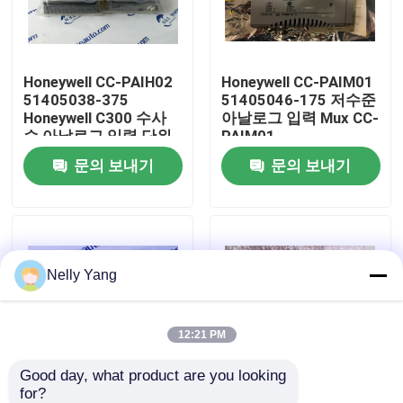
공장 투어
Honeywell CC-PAIH02
Honeywell CC-PAIM01
51405038-375
51405046-175 저수준
품질 관리
Honeywell C300 수사
아날로그 입력 Mux CC-
슴 아날로그 입력 단위
PAIM01
문의 보내기
문의 보내기
저희와 연락
뉴스
Nelly Yang
인용 을 요청 하십시오
plc 예비 품목
12:21 PM
Good day, what product are you looking 
굽게 네바다 부속
for?
16Mw 단지 51403519-
지금 주식에 있는