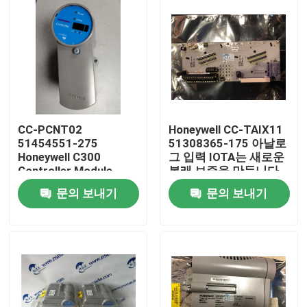
CC-PCNT02
Honeywell CC-TAIX11
51454551-275
51308365-175 아날로
Honeywell C300
그 입력 IOTA는 새로운
Controller Module
본래 보증을 만듭니다
문의 보내기
문의 보내기
집
제품
우리 에 관한 것