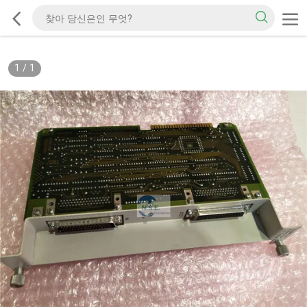
1
/
1