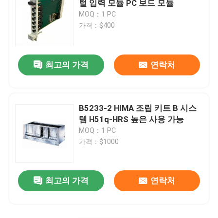
털 입력 모듈 PC 보드 모듈
MOQ：1 PC
알렌 브레들리 단위
가격：$400
Emerson 델타 V DCS
최고의 가격
연락처
신아이더 전기 부속
B5233-2 HIMA 조립 키트 B 시스
foxboro 부속
템 H51q-HRS 높은 사용 가능
MOQ：1 PC
가격：$1000
웨스팅하우스 대환영
yokogawa 단위
최고의 가격
연락처
Bachmann 단위