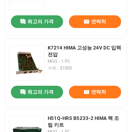
공장 투어
최고의 가격
연락처
품질 관리
K7214 HIMA 고성능 24V DC 입력
저희와 연락
전압
MOQ：1 PC
가격：$1000
뉴스
인용 을 요청 하십시오
최고의 가격
연락처
plc 예비 품목
H51Q-HRS B5233-2 HIMA 랙 조
립 키트
굽게 네바다 부속
MOQ：1 PC