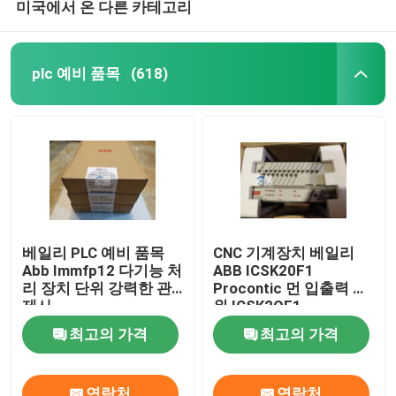
미국에서 온 다른 카테고리
plc 예비 품목
(618)
베일리 PLC 예비 품목
CNC 기계장치 베일리
Abb Immfp12 다기능 처
ABB ICSK20F1
리 장치 단위 강력한 관
Procontic 먼 입출력 단
제사
위 ICSK2OF1
최고의 가격
최고의 가격
연락처
연락처