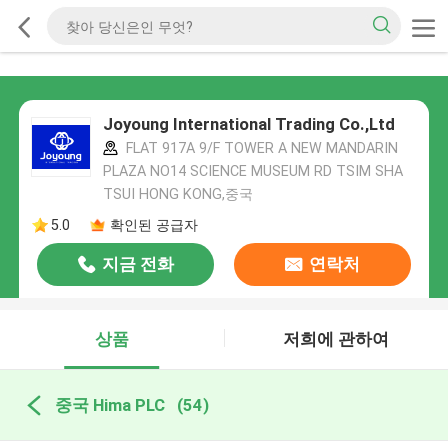
Joyoung International Trading Co.,Ltd
FLAT 917A 9/F TOWER A NEW MANDARIN
PLAZA NO14 SCIENCE MUSEUM RD TSIM SHA
TSUI HONG KONG,중국
5.0
확인된 공급자
지금 전화
연락처
상품
저희에 관하여
중국 Hima PLC
(54)