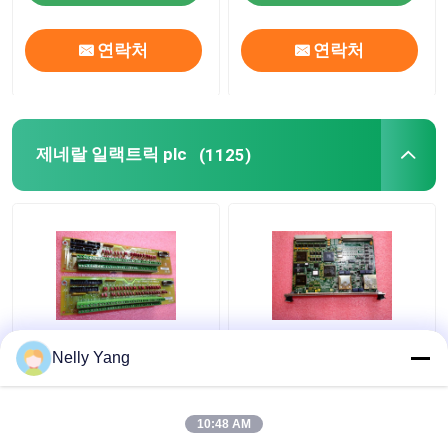
연락처
연락처
제네랄 일랙트릭 plc
(1125)
DS200SIOBH1A
제너럴 일렉트릭
Nelly Yang
General Electric PLC
IS215UCVGM06A Mark
GE I O 제어 보드 VME
VI 인쇄 회로 기판
스탠드
10:48 AM