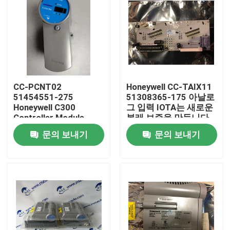
CC-PCNT02
Honeywell CC-TAIX11
51454551-275
51308365-175 아날로
Honeywell C300
그 입력 IOTA는 새로운
Controller Module
본래 보증을 만듭니다
문의 보내기
문의 보내기
집
제품
우리 에 관한 것