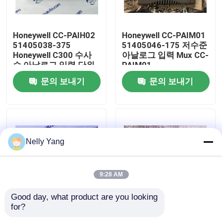
공장 투어
Honeywell CC-PAIH02
Honeywell CC-PAIM01
51405038-375
51405046-175 저수준
Honeywell C300 수사
아날로그 입력 Mux CC-
품질 관리
슴 아날로그 입력 단위
PAIM01
문의 보내기
문의 보내기
저희와 연락
뉴스
Nelly Yang
인용 을 요청 하십시오
9:28 AM
plc 예비 품목
Good day, what product are you looking 
for?
16Mw 단지 51403519-
지금 주식에 있는
굽게 네바다 부속
160를 가진 Honeywell
Honeywell TC-OAV061