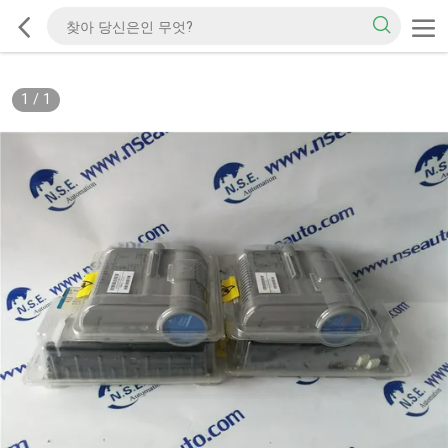
1
/
1