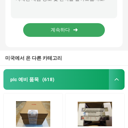
단위 HR 시리즈 베일리 ABB IMSED01/IMSEDO1 사건의 연속
컴퓨터 이동 단위 INICTO1에 자동화된 PLC 예비 품목 베일리 ABB INICT01 INFI-NET
ABB 단위
베일리 ABB INICT03A 컴퓨터 이동 단위 INICTO3A Cnet에 컴퓨터 이동
스웨덴 PLC 예비 품목 베일리 ABB INNIS01는 인쇄 회로 기판을 골라냅니다
ICS 세겹 PLC
CNC 기계장치 베일리 ABB ICSK20F1 Procontic 먼 입출력 단위 ICSK2OF1
제네랄 일랙트릭 plc
미국에서 온 다른 카테고리
Triconex DCS
plc 예비 품목
(618)
Honeywell 예비 품목
woodward 단위
Emerson Epro