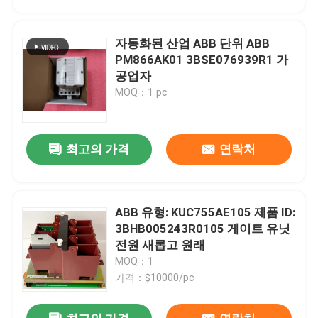
자동화된 산업 ABB 단위 ABB
PM866AK01 3BSE076939R1 가
공업자
MOQ：1 pc
최고의 가격
연락처
ABB 유형: KUC755AE105 제품 ID:
집
3BHB005243R0105 게이트 유닛
전원 새롭고 원래
MOQ：1
제품
가격：$10000/pc
우리 에 관한 것