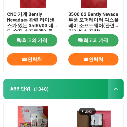
Hima PLC
CNC 기계 Bently
3500 02 Bently Nevada
Nevada는 관련 라이센
부품 오퍼레이터 디스플
스가 있는 3500/03 데이
레이 소프트웨어(관련
시멘스 단위
터 수집 소프트웨어를
라이센스 포함)
분해합니다.
최고의 가격
최고의 가격
브롬 단위
연락처
연락처
dcs 예비 품목
MEGT VBM
ABB 단위
(1340)
수익성 있는 기구