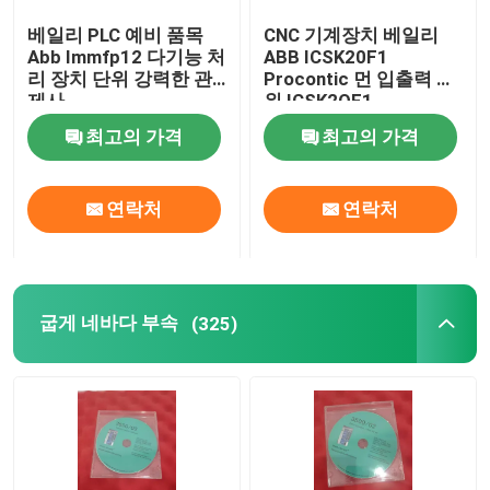
베일리 PLC 예비 품목
CNC 기계장치 베일리
알렌 브레들리 단위
Abb Immfp12 다기능 처
ABB ICSK20F1
리 장치 단위 강력한 관
Procontic 먼 입출력 단
제사
위 ICSK2OF1
Emerson 델타 V DCS
최고의 가격
최고의 가격
신아이더 전기 부속
연락처
연락처
foxboro 부속
굽게 네바다 부속
(325)
웨스팅하우스 대환영
yokogawa 단위
Bachmann 단위