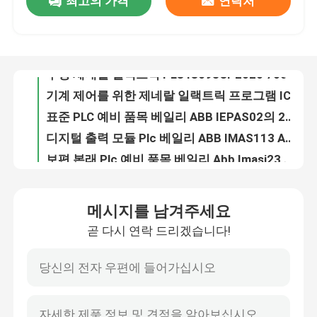
최고의 가격
연락처
구성 제네랄 일랙트릭 PLC IC698CPE020 700MHz 펜티엄 III 소형 처리기
기계 제어를 위한 제네랄 일랙트릭 프로그램 IC698CPE030 RX7i CPU
공장 투어
표준 PLC 예비 품목 베일리 ABB IEPAS02의 24의 AC 체계 힘 단위
디지털 출력 모듈 Plc 베일리 ABB IMAS113 ABB 베일리 Infi 90 아날로그 입력
품질 관리
보편 본래 Plc 예비 품목 베일리 Abb Imasi23 아날로그 입력 노예 16 수로
전자 널 베일리 Abb Imaso11 노예 베일리 Infi 90 Dcs 체계
저희와 연락
스웨덴 PLC 예비 품목 베일리 ABB IMCIS02 통제 I O 노예 단위
베일리 ABB IMCIS22 통제 하모니 선반 I O 단위 고성능
감시자 PLC 예비 품목 베일리 가공 ABB 디지털 입력 IMDSI13 IMDSI14 IMDSI22
뉴스
UI-90 120/24/48/125 VDC Plc 성분 베일리 ABB IMDSI22 디지털 방식으로 노예같은 입력 모듈
메시지를 남겨주세요
디지털 출력 PLC 예비 품목 베일리 ABB IMDSO14 통제 과정 분야 장치
인용 을 요청 하십시오
곧 다시 연락 드리겠습니다!
아날로그 입력 단위 베일리 ABB IMFEC12 FEC 단위 15 아날로그 채널
Hydlic 자동 귀환 제어 장치 Plc 예비 품목 베일리 Abb Imhss03 지적인 I O 단위
plc 예비 품목
전기 베일리 ABB IMMFP02 다기능 처리 장치 단위 IMMFPO2
맨끝 PLC 예비 품목 MFP 입력/출력 카드 다기능 가공업자 공용영역 IMMPIO1
굽게 네바다 부속