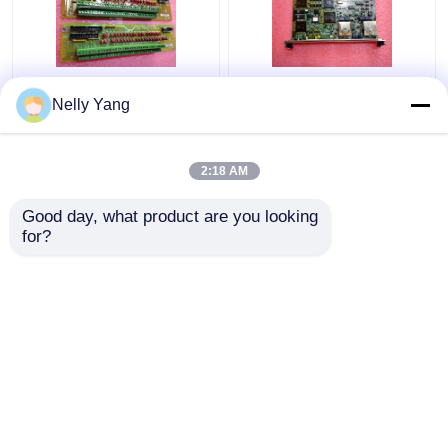
DS200SIOBH1A
제너럴 일렉트릭
Nelly Yang
General Electric PLC
IS215UCVGM06A Mark
GE I O 제어 보드 VME
VI 인쇄 회로 기판
스탠드
2:18 AM
최고의 가격
최고의 가격
Good day, what product are you looking 
for?
연락처
연락처
더 많은 것을 전망하십시
오
홈
사이트맵
연락처
Desktop Site
사이트맵
개인정보 보호 정책