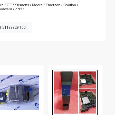
ro / GE / Siemens / Moore / Emerson / Ovation /
Woodward / ZNYX
l 51199929 100