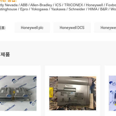
tly Nevada / ABB / Allen-Bradley / ICS / TRICONEX / Honeywell / Foxbo
tinghouse / Epro / Yokogawa / Yaskawa / Schneider / HIMA / B&R / 
표:
Honeywell plc
Honeywell DCS
Honeywel
 제품