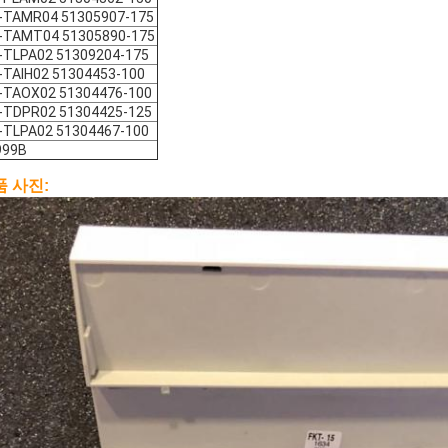
-TAMR04 51305907-175
-TAMT04 51305890-175
-TLPA02 51309204-175
TAIH02 51304453-100
-TAOX02 51304476-100
-TDPR02 51304425-125
-TLPA02 51304467-100
999B
품 사진: