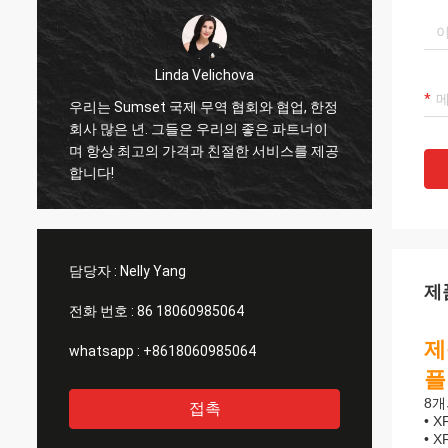
Linda Velichova
Mo
우리는 Sumset 국제 무역 협회와 협업, 한정
삼세트 국제 무
회사 많은 년. 그들은 우리의 좋은 파트너이
수 있는 파트너
며 항상 최고의 가격과 친절한 서비스를 제공
을 수입합니다.
합니다!
서비스를 받고 
협력자가 될 것
담당자 :
Nelly Yang
제
전화 번호 :
86 18060985064
제
whatsapp :
+8618060985064
플
8개
접촉
• 
• 