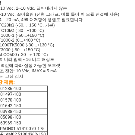
징
0~10 Vdc, 2~10 Vdc, 끌어내리지 않는
0~10 Vdc, 끌어올림 (선형 그래프, 예를 들어 벽 모듈 연결에 사용)
0/4... 20 mA, 499 Ω 저항이 병렬로 필요합니다.
TC20kΩ (-50...+150 °C, 기본)
TC10kΩ (-30...+100 °C)
T1000-1 (-50...+150 °C)
T1000-2 (0...+400 °C)
I1000TK5000 (-30...+130 °C)
T3000 (-50...+150 °C)
ALCO500 (-30...+ 120 °C)
바이너리 입력 • 16 비트 해상도
입력값에 따라 설정 가능한 오프셋
조 전압: 10 Vdc, IMAX = 5 mA
센서 고장 감지
장 제품:
401286-100
401497-100
401570-100
401642-150
403988-150
405098-100
363969-150
-PAON01 51410070-175
-PLAM02 51304362-150