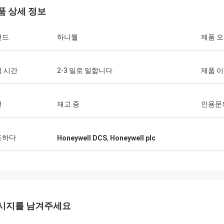
품 상세 정보
랜드
하니웰
제품 
 시간
2-3 일로 일합니다
제품 
건
재고 중
인용문
조하다
Honeywell DCS
,
Honeywell plc
시지를 남겨주세요