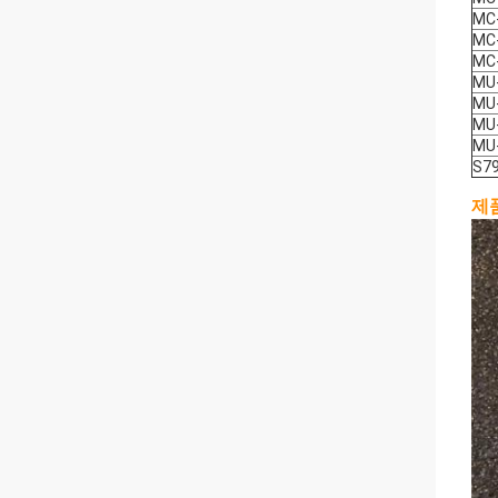
MC
MC
MC
MU-
MU
MU
MU
S7
제