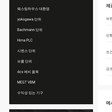
제
웨스팅하우스 대환영
브
yokogawa 단위
Bachmann 단위
선행
Hima PLC
시멘스 단위
조
브롬 단위
강
dcs 예비 품목
MEGT VBM
수익성 있는 기구
메