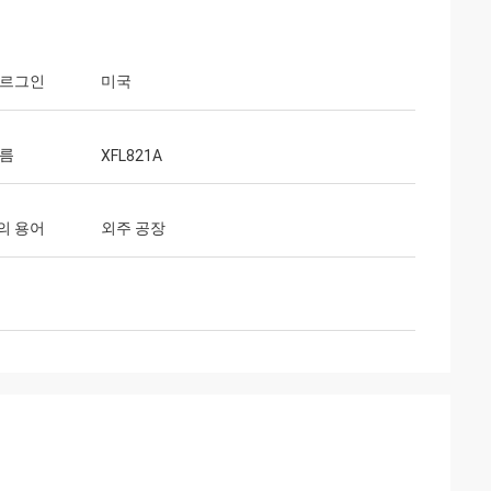
오르그인
미국
이름
XFL821A
의 용어
외주 공장