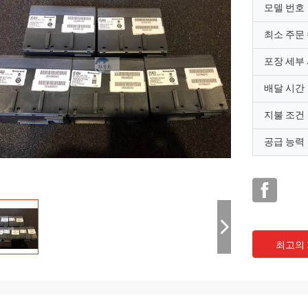
모델 번호
최소 주문
포장 세부
배달 시간
지불 조건
공급 능력
최고의