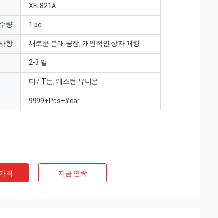
XFL821A
 수량
1 pc
 사항
새로운 본래 공장, 개인적인 상자 패킹
2-3 일
티 / T는, 웨스턴 유니온
9999+Pcs+Year
 가격
지금 연락