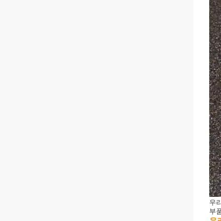
우리
부품
우