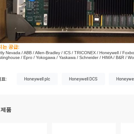
리는 공급:
tly Nevada / ABB / Allen-Bradley / ICS / TRICONEX / Honeywell / Foxbo
tinghouse / Epro / Yokogawa / Yaskawa / Schneider / HIMA / B&R / 
표:
Honeywell plc
Honeywell DCS
Honeywel
 제품