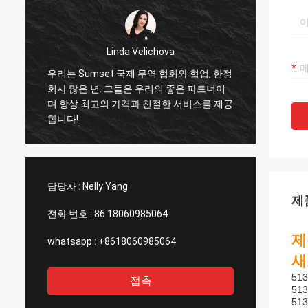
Linda Velichova
우리는 Sumset 국제 무역 협회와 협업, 한정
삼세트
회사 많은 년. 그들은 우리의 좋은 파트너이
수 있
며 항상 최고의 가격과 친절한 서비스를 제공
을 수
합니다!
서비스
협력자
담당자 :
Nelly Yang
제
전화 번호 :
86 18060985064
제
whatsapp :
+8618060985064
새
51
접촉
51
51