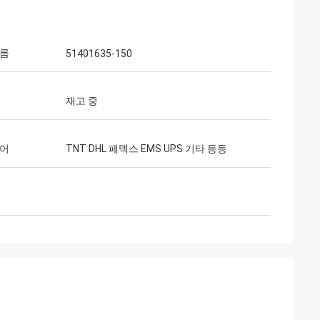
이름
51401635-150
재고 중
용어
TNT DHL 페덱스 EMS UPS 기타 등등