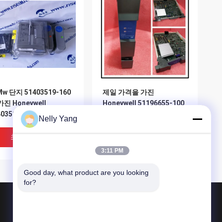
Mw 단지 51403519-160
제일 가격을 가진
가진 Honeywell
Honeywell 51196655-100
403519-160 K4LCN
TDC 3000 전원 공급 장치
Nelly Yang
SDR 어미판
모듈
최고의 가격
최고의 가격
3:11 PM
Good day, what product are you looking 
for?
제품 소개