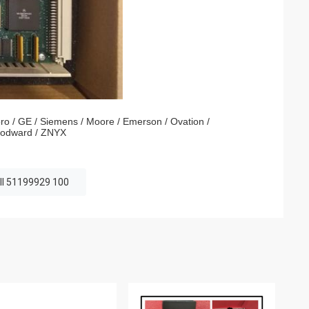
ro / GE / Siemens / Moore / Emerson / Ovation /
Woodward / ZNYX
l 51199929 100