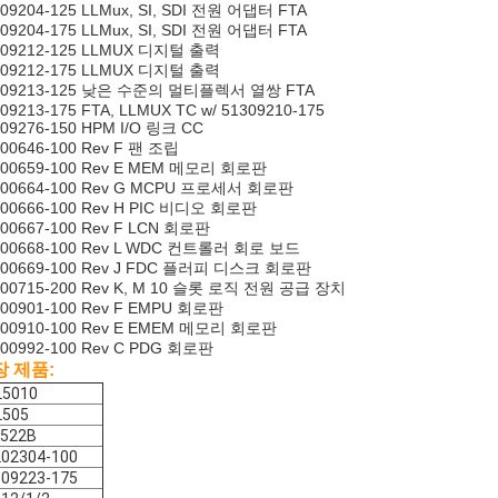
09204-125 LLMux, SI, SDI 전원 어댑터 FTA
09204-175 LLMux, SI, SDI 전원 어댑터 FTA
309212-125 LLMUX 디지털 출력
309212-175 LLMUX 디지털 출력
309213-125 낮은 수준의 멀티플렉서 열쌍 FTA
09213-175 FTA, LLMUX TC w/ 51309210-175
09276-150 HPM I/O 링크 CC
400646-100 Rev F 팬 조립
400659-100 Rev E MEM 메모리 회로판
400664-100 Rev G MCPU 프로세서 회로판
400666-100 Rev H PIC 비디오 회로판
400667-100 Rev F LCN 회로판
400668-100 Rev L WDC 컨트롤러 회로 보드
400669-100 Rev J FDC 플러피 디스크 회로판
400715-200 Rev K, M 10 슬롯 로직 전원 공급 장치
400901-100 Rev F EMPU 회로판
400910-100 Rev E EMEM 메모리 회로판
400992-100 Rev C PDG 회로판
장 제품:
L5010
L505
L522B
202304-100
309223-175