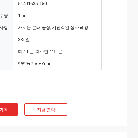
51401635-150
 수량
1 pc
 사항
새로운 본래 공장, 개인적인 상자 패킹
2-3 일
티 / T는, 웨스턴 유니온
9999+Pcs+Year
 가격
지금 연락