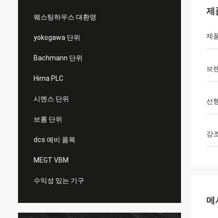
제
웨스팅하우스 대환영
제
yokogawa 단위
Bachmann 단위
브
Hima PLC
시멘스 단위
선행
브롬 단위
강
dcs 예비 품목
MEGT VBM
수익성 있는 기구
메