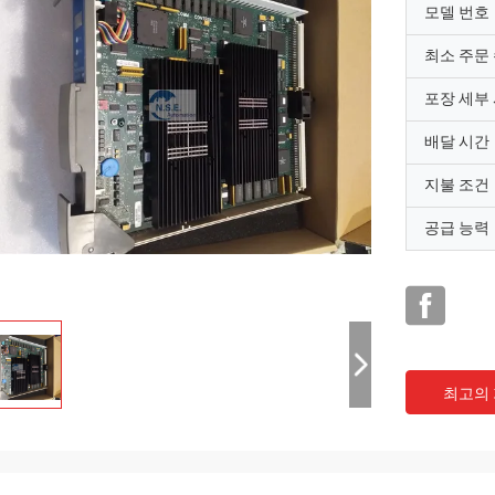
모델 번호
최소 주문
포장 세부
배달 시간
지불 조건
공급 능력
최고의