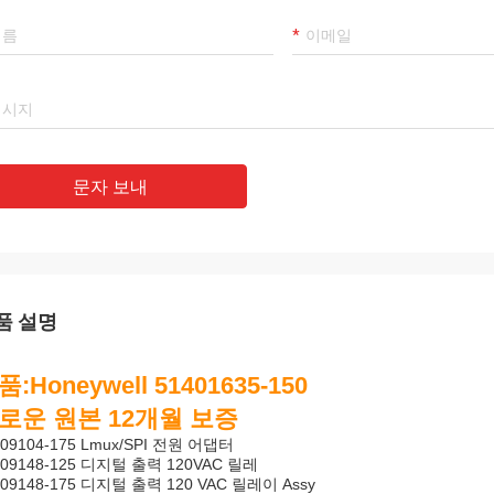
Mohammed Khan
라마트
 국제 무역회사, 한정 회사는 신뢰할
우리의 최고의 공급 업체이
는 파트너입니다, 우리는 그로부터 상품
Luo, 그녀의 사려 깊은
입합니다. 좋은 품질의 제품과 적절한
다! 우리는 그런 좋은 회
문자 보내
를 받고 있습니다. 그것은 우리의 오랜
다!
가 될 것입니다!
품 설명
품:Honeywell 51401635-150
로운 원본 12개월 보증
309104-175 Lmux/SPI 전원 어댑터
309148-125 디지털 출력 120VAC 릴레
309148-175 디지털 출력 120 VAC 릴레이 Assy