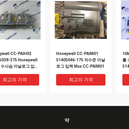
ywell CC-PAIH02
Honeywell CC-PAIM01
16
5038-375 Honeywell
51405046-175 저수준 아날
를 
0 수사슴 아날로그 입력
로그 입력 Mux CC-PAIM01
51
K4
최고의 가격
최고의 가격
약