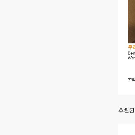
우
Ben
Wes
꼬리
추천된