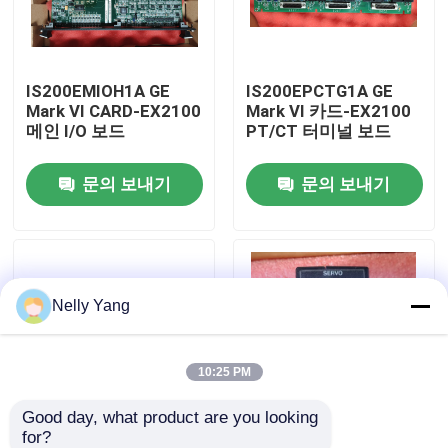
공장 투어
IS200EMIOH1A GE
IS200EPCTG1A GE
Mark VI CARD-EX2100
Mark VI 카드-EX2100
품질 관리
메인 I/O 보드
PT/CT 터미널 보드
문의 보내기
문의 보내기
저희와 연락
뉴스
Nelly Yang
인용 을 요청 하십시오
plc 예비 품목
10:25 PM
Good day, what product are you looking 
굽게 네바다 부속
for?
IS200ESYSH1A GE
IS220PSVOH1A GE