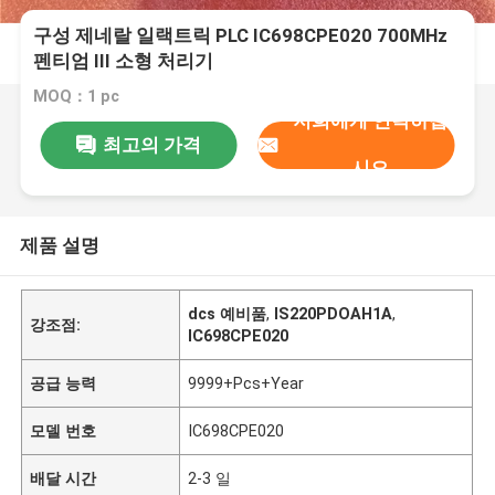
구성 제네랄 일랙트릭 PLC IC698CPE020 700MHz
펜티엄 III 소형 처리기
MOQ：1 pc
저희에게 연락하십
최고의 가격
시오
제품 설명
dcs 예비품
,
IS220PDOAH1A
,
강조점:
IC698CPE020
공급 능력
9999+Pcs+Year
모델 번호
IC698CPE020
배달 시간
2-3 일