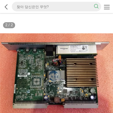
2
/
2