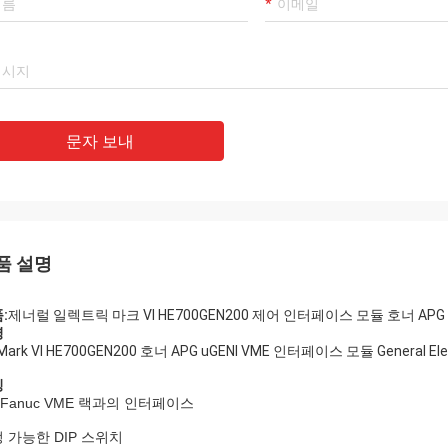
Mohammed Khan
라마트
 국제 무역회사, 한정 회사는 신뢰할
우리의 최고의 공급 업체이
는 파트너입니다, 우리는 그로부터 상품
Luo, 그녀의 사려 깊은
문자 보내
입합니다. 좋은 품질의 제품과 적절한
다! 우리는 그런 좋은 회
를 받고 있습니다. 그것은 우리의 오랜
다!
가 될 것입니다!
품 설명
:
제너럴 일렉트릭 마크 VI HE700GEN200 제어 인터페이스 모듈 호너 APG
명
 Mark VI HE700GEN200 호너 APG uGENI VME 인터페이스 모듈 Gener
징
 Fanuc VME 랙과의 인터페이스
 가능한 DIP 스위치