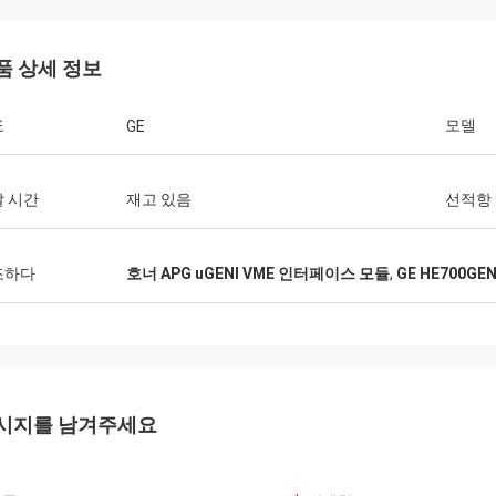
품 상세 정보
표
모델
GE
 시간
재고 있음
선적항
조하다
호너 APG uGENI VME 인터페이스 모듈
,
GE HE700G
시지를 남겨주세요