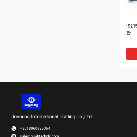
IS21
판
Joyoung International Trading Co.,Ltd
+8618060985064
sales12@htechplc.com