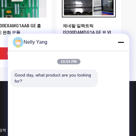
200EXAMG1AAB GE 흥
제네랄 일랙트릭
 완화 모듈
IS200DAMDG1A GE 표 VI
보드 GE IS200DAMDG1A
Nelly Yang
최고의 가격
최고의 가격
10:54 PM
Good day, what product are you looking 
for?
제품 소개
plc 예비 품목
굽게 네바다 부속
ABB 단위
 정책
모든 카테고리