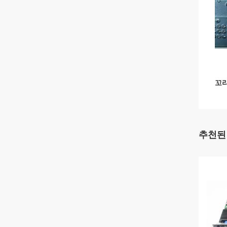
꼬리
추천된