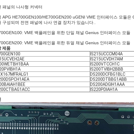
 패널의 나사형 커넥터
 APG HE700GEN100/HE700GEN200 uGENI VME 인터페이스 모듈
 구성되며 전면 패널에 나사 연결 장치가 있습니다..
700GEN100: VME 백플레인을 위한 단일 채널 Genius 인터페이스 모듈
700GEN200: VME 백플레인을 위한 듀얼 채널 Genius 인터페이스 모듈
 제품
700GEN100
IS215UCCCM04A
215UCVEH2AE
IS215UCVDH7AM
200WETBH1BAA
IS200VTCCH1C
20PVIBH1A
IS200TVIBH2BBB
1X167MFRALG1
DS200DCFBG1BLC
200DSPCH1AEA
DS200DTBBG1ABB
200BAIAH1BEE
DS200ADGIH1AAA
200CTBAG1ACC
IS220PDIAH1A
진