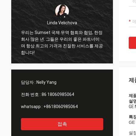
Linda Velichova
우리는 Sumset 국제 무역 협회와 협업, 한정
삼세트
회사 많은 년. 그들은 우리의 좋은 파트너이
수 있
며 항상 최고의 가격과 친절한 서비스를 제공
을 수
합니다!
서비스
협력자
제
담당자 :
Nelly Yang
전화 번호 :
86 18060985064
제품
설
whatsapp :
+8618060985064
GE
특
GE
접촉
설정