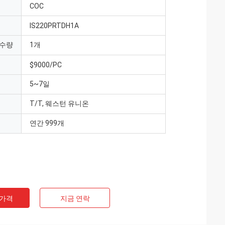
COC
IS220PRTDH1A
 수량
1개
$9000/PC
5~7일
T/T, 웨스턴 유니온
연간 999개
 가격
지금 연락