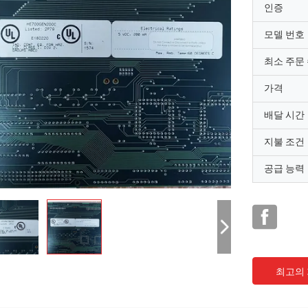
인증
모델 번호
최소 주문
가격
배달 시간
지불 조건
공급 능력
최고의