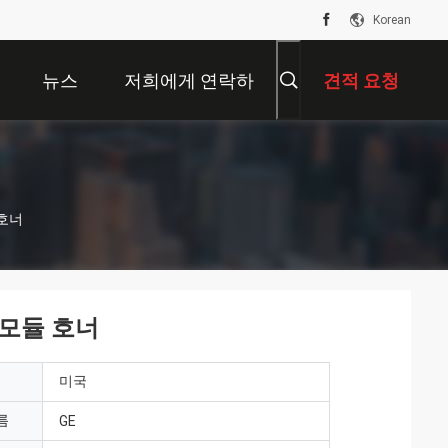
Korean
뉴스
저희에게 연락하
견적 요청
십시오
 호너
스 모듈 호너
미국
름
GE