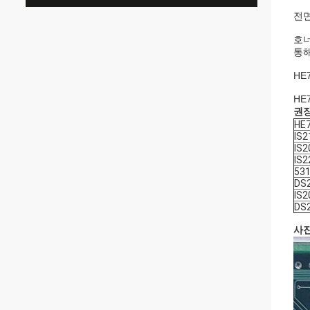
전면
호너
통해
HE
HE
권장
HE
IS
IS
IS2
53
DS
IS
DS
사