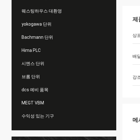
웨스팅하우스 대환영
제
yokogawa 단위
상
Bachmann 단위
Hima PLC
배달
시멘스 단위
브롬 단위
강
dcs 예비 품목
MEGT VBM
수익성 있는 기구
메