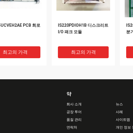
5UCVEH2AE PCB 회로
IS220PDIOH1B 디스크리트
IS
I/O 패크 모듈
분기
최고의 가격
최고의 가격
약
회사 소개
뉴스
공장 투어
사례
품질 관리
사이트맵
연락처
개인 정보