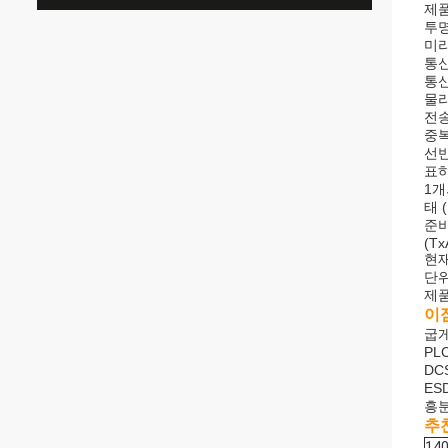
제품
투
미리
통신
통신
물리
전송률
중복
선반
표
1개
태 
준비
(Tx
현재
단위
제품
이점
굽게
PL
DC
ESD
흥분
추
14