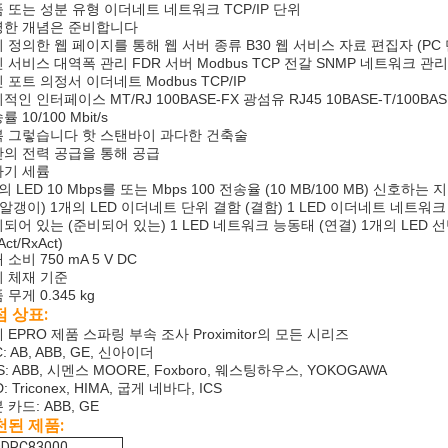
 또는 성분 유형 이더네트 네트워크 TCP/IP 단위
명한 개념은 준비합니다
 정의한 웹 페이지를 통해 웹 서버 종류 B30 웹 서비스 자료 편집자 (
 서비스 대역폭 관리 FDR 서버 Modbus TCP 전갈 SNMP 네트워크 
 포트 의정서 이더네트 Modbus TCP/IP
적인 인터페이스 MT/RJ 100BASE-FX 광섬유 RJ45 10BASE-T/100BAS
 10/100 Mbit/s
 그렇습니다 핫 스탠바이 과다한 건축술
의 전력 공급을 통해 공급
하기 세륨
의 LED 10 Mbps를 또는 Mbps 100 전송율 (10 MB/100 MB) 신호하는
(알갱이) 1개의 LED 이더네트 단위 결함 (결함) 1 LED 이더네트 네트워크 상태
되어 있는 (준비되어 있는) 1 LED 네트워크 능동태 (연결) 1개의 LED 
Act/RxAct)
 소비 750 mA 5 V DC
 체재 기준
 무게 0.345 kg
 상표:
 EPRO 제품 스파링 부속 조사 Proximitor의 모든 시리즈
C: AB, ABB, GE, 신아이더
S: ABB, 시멘스 MOORE, Foxboro, 웨스팅하우스, YOKOGAWA
: Triconex, HIMA, 굽게 네바다, ICS
 카드: ABB, GE
천된 제품:
0DRC83000