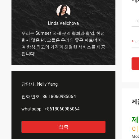
Linda Velichova
우리는 Sumset 국제 무역 협회와 협업, 한정
삼세트
회사 많은 년. 그들은 우리의 좋은 파트너이
수 있
며 항상 최고의 가격과 친절한 서비스를 제공
을 수
합니다!
서비스
협력자
담당자 :
Nelly Yang
전화 번호 :
86 18060985064
제
whatsapp :
+8618060985064
제
접촉
이
Mo