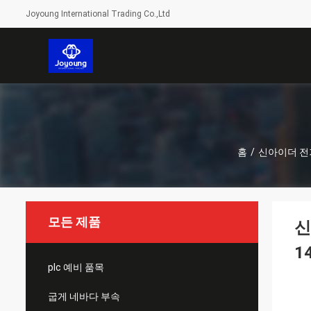
Joyoung International Trading Co.,Ltd
홈
/
신아이더 전
모든 제품
신
1
plc 예비 품목
굽게 네바다 부속