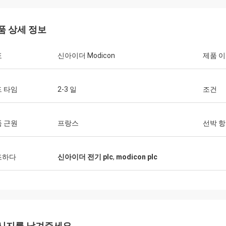
품 상세 정보
표
신아이더 Modicon
제품 
 타임
2-3 일
조건
 근원
프랑스
선박 
조하다
신아이더 전기 plc
,
modicon plc
시지를 남겨주세요