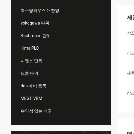
웨스팅하우스 대환영
제
yokogawa 단위
상
Bachmann 단위
Hima PLC
리드
시멘스 단위
제품
브롬 단위
dcs 예비 품목
강
MEGT VBM
수익성 있는 기구
메