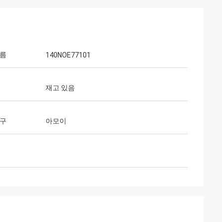
이름
140NOE77101
재고 있음
항구
아모이