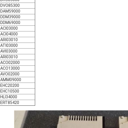
0DVO85300
0DAM59000
0DDM39000
0DDM69000
0ACI03000
0ACI04000
0ARI03010
0ATI03000
AVI03000
0ARI03010
0ACO02000
0ACO13000
0AVO02000
0AMM09000
0EHC20200
0EHC10500
HLI34000
0ERT85420