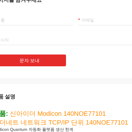
Mohammed Khan
라마트
 국제 무역회사, 한정 회사는 신뢰할
우리의 최고의 공급 업체이
는 파트너입니다, 우리는 그로부터 상품
Luo, 그녀의 사려 깊은
입합니다. 좋은 품질의 제품과 적절한
다! 우리는 그런 좋은 회
를 받고 있습니다. 그것은 우리의 오랜
다!
가 될 것입니다!
문자 보내
품 설명
품:
신아이더 Modicon 140NOE77101
더네트 네트워크 TCP/IP 단위 140NOE77101
dicon Quantum 자동화 플랫폼 생산 한계