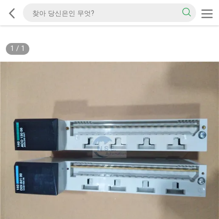
1
/
1