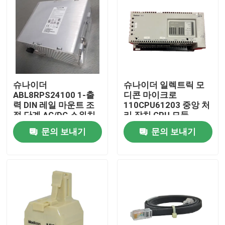
슈나이더
슈나이더 일렉트릭 모
ABL8RPS24100 1-출
디콘 마이크로
력 DIN 레일 마운트 조
110CPU61203 중앙 처
절 단계 AC/DC 스위치
리 장치 CPU 모듈
모드 전원 공급
문의 보내기
문의 보내기
집
제품
우리 에 관한 것