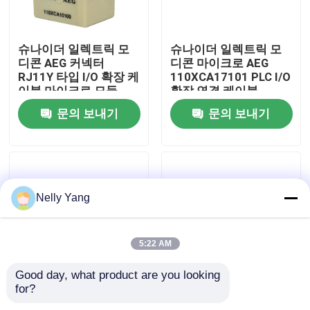
공장 투어
슈나이더 일렉트릭 모
슈나이더 일렉트릭 모
디콘 AEG 커넥터
디콘 마이크로 AEG
RJ11Y 타입 I/O 확장 케
110XCA17101 PLC I/O
품질 관리
이블 마이크로 모듈
확장 연결 케이블
110XCA10100
문의 보내기
문의 보내기
저희와 연락
뉴스
Nelly Yang
인용 을 요청 하십시오
5:22 AM
plc 예비 품목
Good day, what product are you looking 
for?
슈나이더 일렉트릭 모
슈나이더 일렉트릭 모
굽게 네바다 부속
디콘 마이크로 AEG
디콘 마이크로 AEG 모