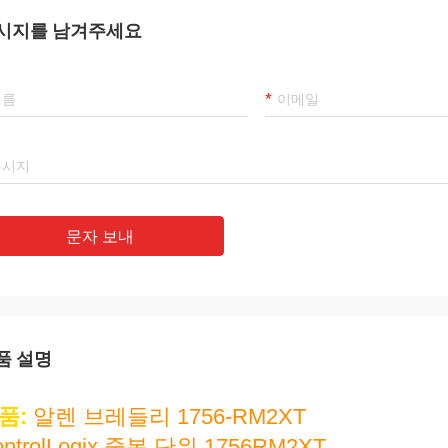
시지를 남겨주세요
Mohammed Khan
라마트
 국제 무역회사, 한정 회사는 신뢰할
우리의 최고의 공급 업체이
는 파트너입니다, 우리는 그로부터 상품
Luo, 그녀의 사려 깊은
입합니다. 좋은 품질의 제품과 적절한
다! 우리는 그런 좋은 회
를 받고 있습니다. 그것은 우리의 오랜
다!
가 될 것입니다!
문자 보내
품 설명
품:
알렌 브레들리 1756-RM2XT
ontrolLogix 중복 단위 1756RM2XT