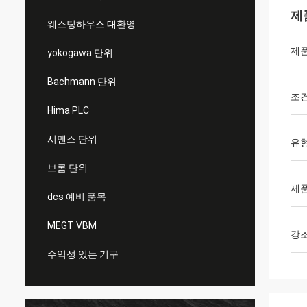
제
웨스팅하우스 대환영
제품
yokogawa 단위
Bachmann 단위
조
Hima PLC
시멘스 단위
유
브롬 단위
제품
dcs 예비 품목
MEGT VBM
강
수익성 있는 기구