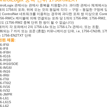
ntrolLogix 관제사는 관제사 중복을 지원합니다. 과다한 관제사 체계에서
2개의 1756의 포좌, 뒤에 오는 것의 동일에 각각: – 구멍 – 동일한 구멍에
 ControlNet 네트워크를 이용하는 경우에 과다한 포좌 쌍 이상으로 Contr
1756-RMCx 케이블에 의해 연결되는 포좌 당 1개의 1756-RM, 1756-RM2, 
도 (1756-RM2 중복 단위 한 쌍이 될 수 없습니다)
2개까지 각 포좌에서 2의 1756-L6x 또는 1756-L7x 관제사, 또는 조합,
강화되는 7 까지 또는 표준 (혼합) 커뮤니케이션 단위, i.e, 1756-CN2/B, 1756-
 1756-EN2TXT 단위
천된 제품:
6-IF6I
6-IF8
6-IF8H
6-IG16
6-IH16I
6-IH16ISOE
6-IM16I
6-IN16
6-IR6I
6-IT6I
6-IT6I2
6-IV16
6-IV32
56-JMPR
6-L61
6-L61S
6-L62