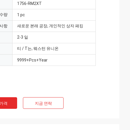
1756-RM2XT
 수량
1 pc
 사항
새로운 본래 공장, 개인적인 상자 패킹
2-3 일
티 / T는, 웨스턴 유니온
9999+Pcs+Year
 가격
지금 연락