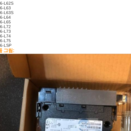
6-L62S
6-L63
6-L63S
6-L64
6-L65
6-L72
6-L73
6-L74
6-L75
6-LSP
품 그림: