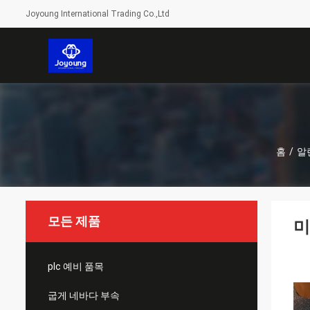
Joyoung International Trading Co.,Ltd
홈
/
알
모든 제품
미
plc 예비 품목
굽게 네바다 부속