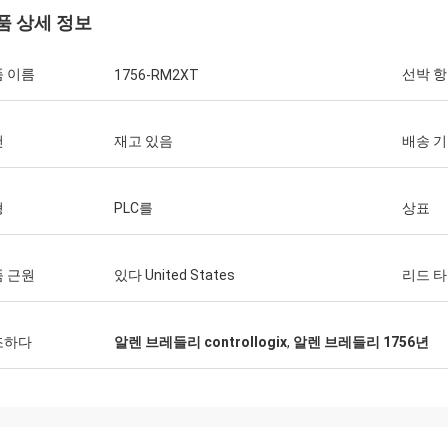
품 상세 정보
 이름
선박 
1756-RM2XT
건
재고 있음
배송 
형
PLC를
상표
 근원
있다 United States
리드 
조하다
알렌 브레들리 controllogix
,
알렌 브레들리 1756년