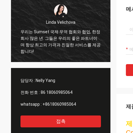
메
Linda Velichova
우리는 Sumset 국제 무역 협회와 협업, 한정
삼세트
회사 많은 년. 그들은 우리의 좋은 파트너이
수 있
며 항상 최고의 가격과 친절한 서비스를 제공
을 수
합니다!
서비스
협력자
담당자 :
Nelly Yang
전화 번호 :
86 18060985064
whatsapp :
+8618060985064
제
접촉
제
C