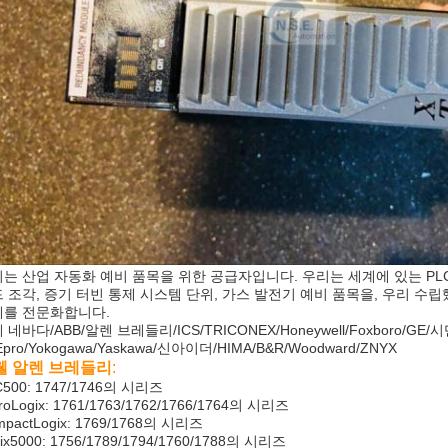
는 산업 자동화 예비 품목을 위한 공급자입니다. 우리는 세계에 있는 PLC 단
 조각, 증기 터빈 통제 시스템 단위, 가스 발전기 예비 품목을, 우리 수립했
계를 전문화합니다.
 네바다/ABB/알렌 브레들리/ICS/TRICONEX/Honeywell/Foxboro/GE
Epro/Yokogawa/Yaskawa/신아이더/HIMA/B&R/Woodward/ZNYX
웰 알렌 브레들리
:
C500: 1747/1746의 시리즈
roLogix: 1761/1763/1762/1766/1764의 시리즈
mpactLogix: 1769/1768의 시리즈
ix5000: 1756/1789/1794/1760/1788의 시리즈