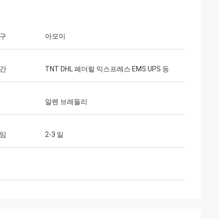
항구
아모이
기간
TNT DHL 페더럴 익스프레스 EMS UPS 등
알렌 브레들리
타임
2-3 일