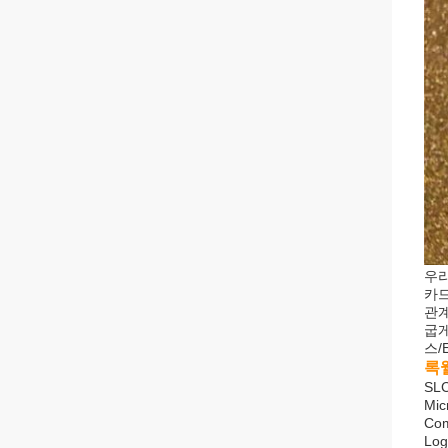
우리
카드
관
굽게
스/
록
SL
Mic
Co
Log