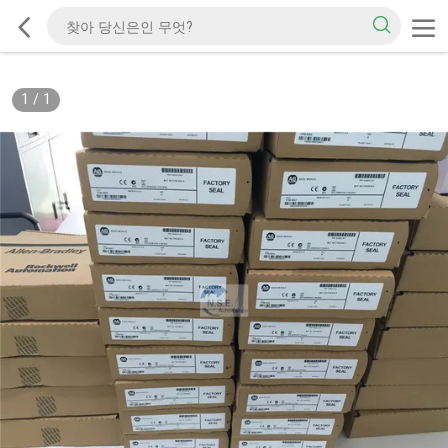
1
/
1