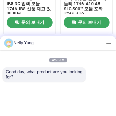
IB8 DC 입력 모듈
들리 1746-A10 AB
1746-IB8 신품 재고 있
SLC 500™ 모듈 포좌
ABB 단위
음 원본
1746-A10
문의 보내기
문의 보내기
ICS 세겹 PLC
Nelly Yang
홈
사이트맵
연락처
Desktop Site
제네랄 일랙트릭 plc
사이트맵
개인정보 보호 정책
4:59 AM
Triconex DCS
Good day, what product are you looking 
품질
plc 예비 품목
중국 공장.Copyright © 2026
for?
Joyoung International Trading Co.,Ltd. All Rights
Honeywell 예비 품목
Reserved.
woodward 단위
Emerson Epro