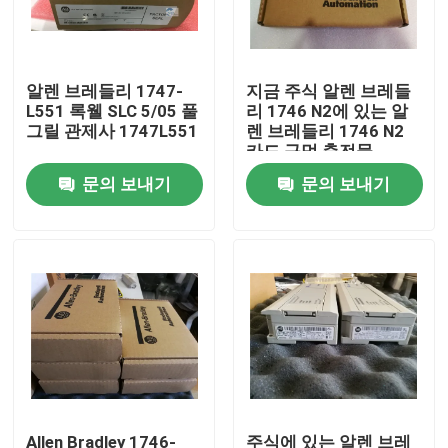
공장 투어
알렌 브레들리 1747-
지금 주식 알렌 브레들
L551 록웰 SLC 5/05 풀
리 1746 N2에 있는 알
품질 관리
그릴 관제사 1747L551
렌 브레들리 1746 N2
카드 구멍 충전물
문의 보내기
문의 보내기
저희와 연락
뉴스
인용 을 요청 하십시오
plc 예비 품목
굽게 네바다 부속
Allen Bradley 1746-
주식에 있는 알렌 브레