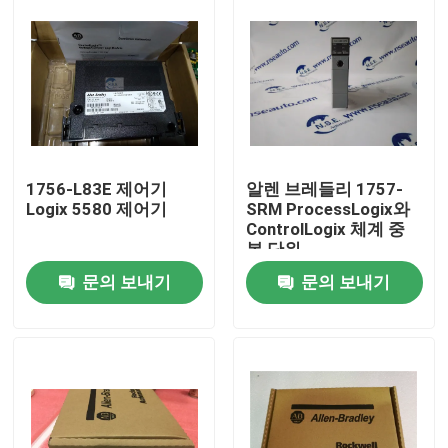
1756-L83E 제어기
알렌 브레들리 1757-
Logix 5580 제어기
SRM ProcessLogix와
ControlLogix 체계 중
복 단위
문의 보내기
문의 보내기
집
제품
우리 에 관한 것