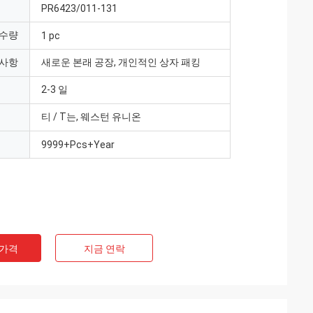
PR6423/011-131
 수량
1 pc
 사항
새로운 본래 공장, 개인적인 상자 패킹
2-3 일
티 / T는, 웨스턴 유니온
9999+Pcs+Year
 가격
지금 연락