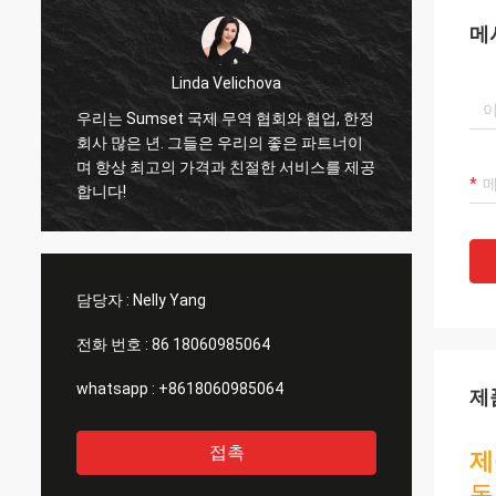
메
Linda Velichova
우리는 Sumset 국제 무역 협회와 협업, 한정
삼세트
회사 많은 년. 그들은 우리의 좋은 파트너이
수 있
며 항상 최고의 가격과 친절한 서비스를 제공
을 수
합니다!
서비스
협력자
담당자 :
Nelly Yang
전화 번호 :
86 18060985064
whatsapp :
+8618060985064
제
접촉
제
독