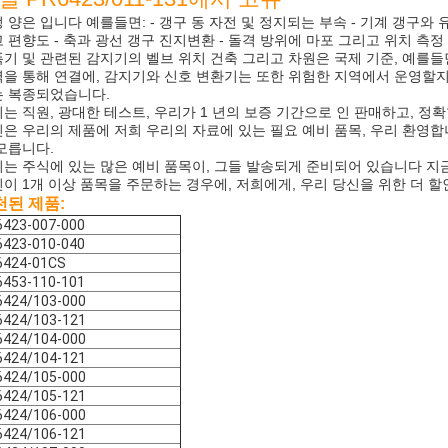
 양은 입니다 예를들면: - 갱구 동 자전 및 정지되는 부속 - 기계 갱구와 
 편향도 - 축과 광선 갱구 진지변환 - 돌격 방위에 마포 그리고 위치 측정 -
기 및 관련된 감지기의 벨브 위치 건축 그리고 차원은 국제 기준, 예를들면 API 
을 통해 연결에, 감지기와 신호 변환기는 또한 위험한 지역에서 운영할지도 모
는 복종되었습니다.
는 직원, 광대한 테스트, 우리가 1 년의 보증 기간으로 인 판매하고, 정
은 우리의 제품에 저희 우리의 자료에 있는 필요 예비 품목, 우리 환영
모릅니다.
는 주식에 있는 많은 예비 품목이, 그들 발송되게 준비되어 있습니다 지
이 1개 이상 품목을 주문하는 경우에, 저희에게, 우리 당신을 위한 더 
천된 제품:
6423-007-000
6423-010-040
6424-01CS
6453-110-101
6424/103-000
6424/103-121
6424/104-000
6424/104-121
6424/105-000
6424/105-121
6424/106-000
6424/106-121