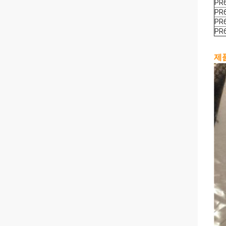
PR
PR
PR
PR
제