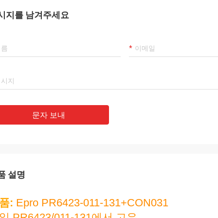
시지를 남겨주세요
Mohammed Khan
라마트
 국제 무역회사, 한정 회사는 신뢰할
우리의 최고의 공급 업체이
는 파트너입니다, 우리는 그로부터 상품
Luo, 그녀의 사려 깊은
입합니다. 좋은 품질의 제품과 적절한
다! 우리는 그런 좋은 회
를 받고 있습니다. 그것은 우리의 오랜
다!
가 될 것입니다!
문자 보내
품 설명
품:
Epro PR6423-011-131+CON031
일 PR6423/011-131에서 고유