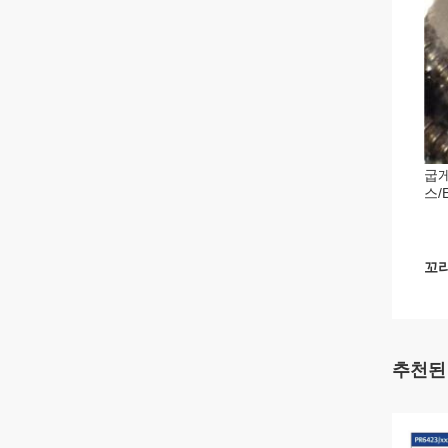
굽게
스/
꼬리
추천된