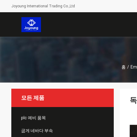
Joyoung International Trading Co.,Ltd
홈
/
Em
모든 제품
독
plc 예비 품목
굽게 네바다 부속