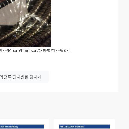
/시멘스/Moore/Emerson/대환영/웨스팅하우
와전류 진지변환 감지기