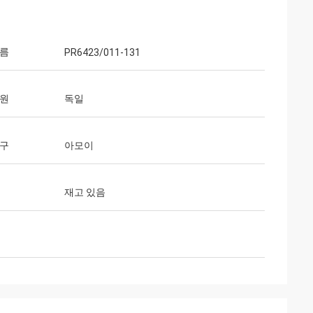
이름
PR6423/011-131
근원
독일
항구
아모이
재고 있음