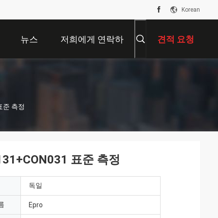
Korean
뉴스
저희에게 연락하
견적 요청
십시오
 표준 측정
-131+CON031 표준 측정
독일
름
Epro