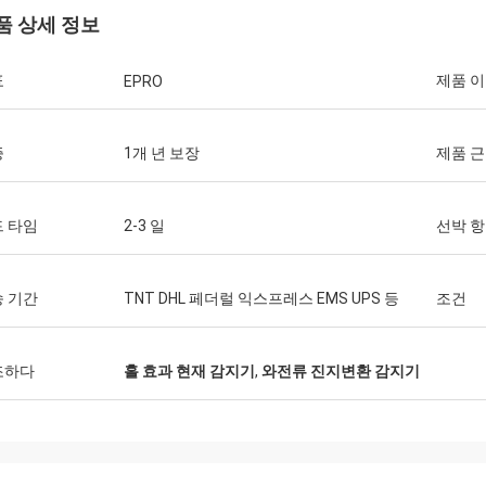
품 상세 정보
표
제품 
EPRO
증
1개 년 보장
제품 
 타임
2-3 일
선박 
 기간
TNT DHL 페더럴 익스프레스 EMS UPS 등
조건
조하다
홀 효과 현재 감지기
,
와전류 진지변환 감지기