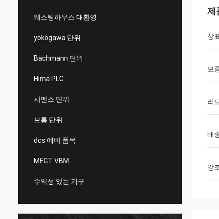
제
웨스팅하우스 대환영
상
yokogawa 단위
Bachmann 단위
보
Hima PLC
시멘스 단위
리드
브롬 단위
배송
dcs 예비 품목
MEGT VBM
강
수익성 있는 기구