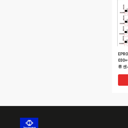
EPRO
030
류 센