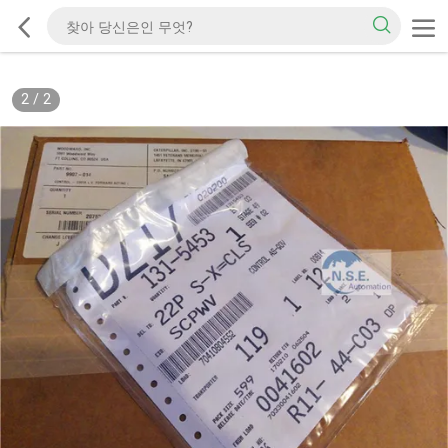
2
/
2