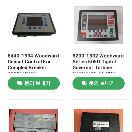
8440-1934 Woodward
8200-1302 Woodward
Genset Control For
Series 505D Digital
Complex Breaker
Governor Turbine
Applications
Control 18-36 VDC
문의 보내기
문의 보내기
집
제품
우리 에 관한 것