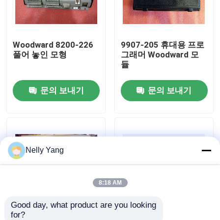
공장 투어
Woodward 8200-226
9907-205 휴대용 프로
풀어 놓인 모형
그래머 Woodward 모
품질 관리
듈
문의 보내기
문의 보내기
저희와 연락
뉴스
Nelly Yang
인용 을 요청 하십시오
plc 예비 품목
8:18 AM
Good day, what product are you looking 
굽게 네바다 부속
for?
9907-147 ProTech 제
9905-204 우드워드