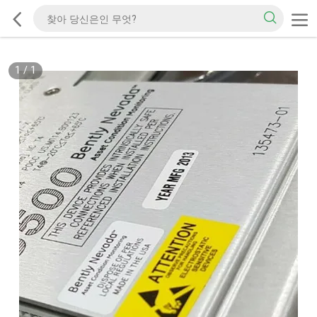
1
/
1