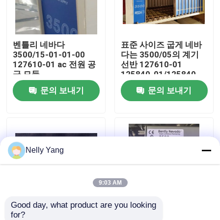
공장 투어
벤틀리 네바다
표준 사이즈 굽게 네바
3500/15-01-01-00
다는 3500/05의 계기
품질 관리
127610-01 ac 전원 공
선반 127610-01
급 모듈
125840-01/125840-
02를 분해합니다
문의 보내기
문의 보내기
저희와 연락
뉴스
Nelly Yang
인용 을 요청 하십시오
plc 예비 품목
9:03 AM
Good day, what product are you looking 
굽게 네바다 부속
for?
벤틀리 네바다
125720-02 Bently