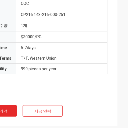
COC
CP216 143-216-000-251
 수량
1개
$30000/PC
Time
5-7days
Terms
T/T, Western Union
lity
999 pieces per year
 가격
지금 연락