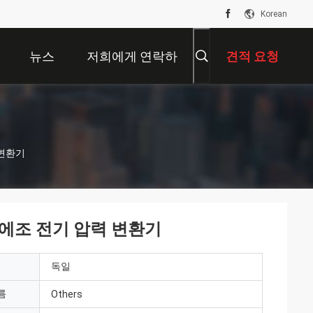
Korean
뉴스
저희에게 연락하
견적 요청
십시오
 변환기
분 피에조 전기 압력 변환기
독일
름
Others