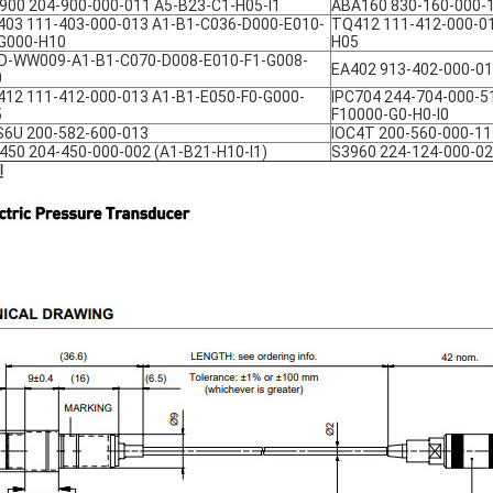
900 204-900-000-011 A5-B23-C1-H05-I1
ABA160 830-160-000-
03 111-403-000-013 A1-B1-C036-D000-E010-
TQ412 111-412-000-01
G000-H10
H05
D-WW009-A1-B1-C070-D008-E010-F1-G008-
EA402 913-402-000-01
0
12 111-412-000-013 A1-B1-E050-F0-G000-
IPC704 244-704-000-5
5
F10000-G0-H0-I0
6U 200-582-600-013
IOC4T 200-560-000-11
450 204-450-000-002 (A1-B21-H10-I1)
S3960 224-124-000-0
진