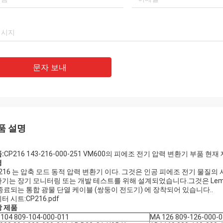
Mohammed Khan
라마트
 국제 무역회사, 한정 회사는 신뢰할
우리의 최고의 공급 업체이
는 파트너입니다, 우리는 그로부터 상품
Luo, 그녀의 사려 깊은
문자 보내
입합니다. 좋은 품질의 제품과 적절한
다! 우리는 그런 좋은 회
를 받고 있습니다. 그것은 우리의 오랜
다!
가 될 것입니다!
품 설명
:
CP216 143-216-000-251 VM600의 피에조 전기 압력 변환기 부품 현재
명
 216 는 압축 모드 동적 압력 변환기 이다. 그것은 인공 피에조 전기 물질의
기는 장기 모니터링 또는 개발 테스트를 위해 설계되었습니다.그것은 Lemo 커
종료되는 통합 광물 단열 케이블 (쌍둥이 전도기) 에 장착되어 있습니다..
터 시트:
CP216.pdf
 제품
104 809-104-000-011
MA 126 809-126-000-