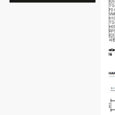
IQS
TQ4
F0-
VM
H1
TQ4
H0
RPS
IQS
사