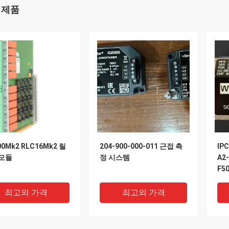
 제품
0Mk2 RLC16Mk2 릴
204-900-000-011 근접 측
IPC
 모듈
정 시스템
A2
F5
기
최고의 가격
최고의 가격