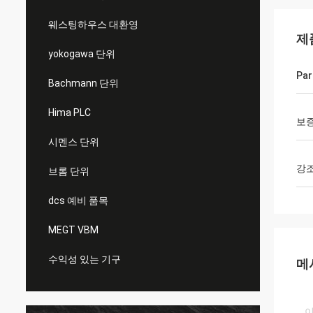
웨스팅하우스 대환영
제
yokogawa 단위
Par
Bachmann 단위
Hima PLC
보
시멘스 단위
강
브롬 단위
dcs 예비 품목
MEGT VBM
수익성 있는 기구
메