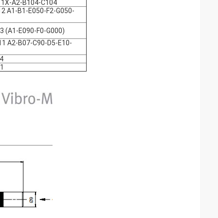
11X-A2-B104-C104
2 A1-B1-E050-F2-G050-
3 (A1-E090-F0-G000)
11 A2-B07-C90-D5-E10-
4
21