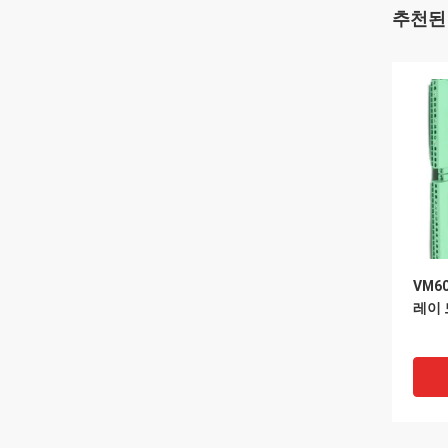
추천된
VM60
레이