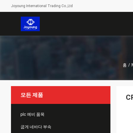
Joyoung International Trading Co.,Ltd
홈
/
모든 제품
C
plc 예비 품목
굽게 네바다 부속