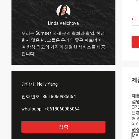
Linda Velichova
우리는 Sumset 국제 무역 협회와 협업, 한정
삼세트
회사 많은 년. 그들은 우리의 좋은 파트너이
수 있
며 항상 최고의 가격과 친절한 서비스를 제공
을 수
합니다!
서비스
협력자
제
담당자 :
Nelly Yang
제품
전화 번호 :
86 18060985064
설
CP
whatsapp :
+8618060985064
변환
해 
데이
접촉
권장
MA 