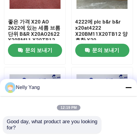
공장 투어
좋은 가격 X20 AO
4222에 plc b&r b&r
2622에 있는 세륨 브롬
x20at4222
단위 B&R X20AO2622
X20BM11X20TB12 양
품질 관리
X20BM11 X20TB12
호한 X20
문의 보내기
문의 보내기
저희와 연락
뉴스
Nelly Yang
인용 을 요청 하십시오
12:19 PM
plc 예비 품목
Good day, what product are you looking 
for?
b&r 자동화 plc B&R
자동화 브롬 단위 B&R
굽게 네바다 부속
ECCP60-01는 3 작업
ECE243-0 큰 재고목록