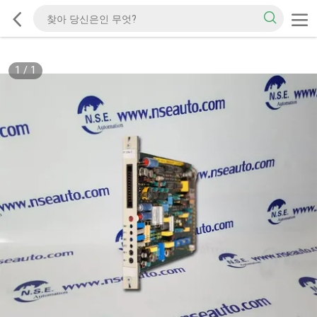
1
/
1