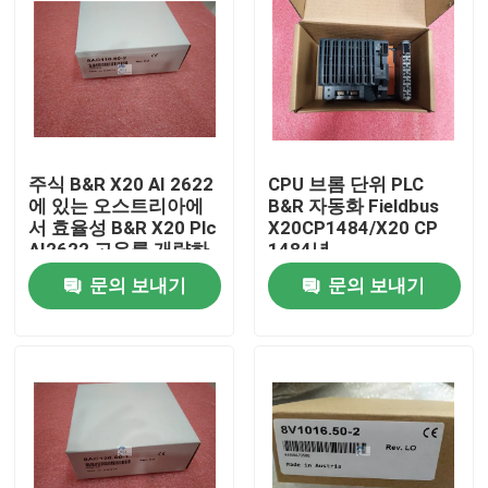
주식 B&R X20 AI 2622
CPU 브롬 단위 PLC
에 있는 오스트리아에
B&R 자동화 Fieldbus
서 효율성 B&R X20 Plc
X20CP1484/X20 CP
AI2622 고유를 개량하
1484년
십시오
문의 보내기
문의 보내기
집
제품
우리 에 관한 것